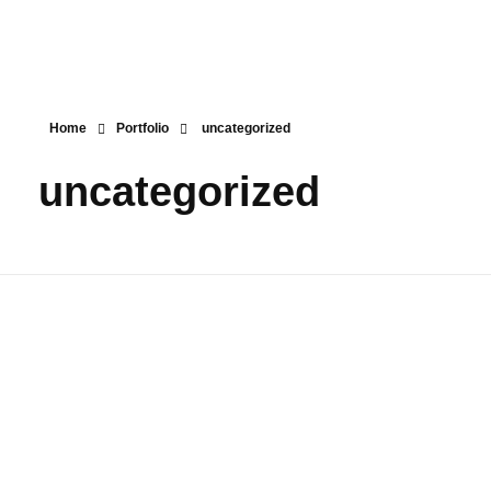
Kara Stuckateur – Handwerk aus einer Hand
Abriss · Trockenbau · Stuckateur · Malerarbeiten
Home
Portfolio
uncategorized
uncategorized